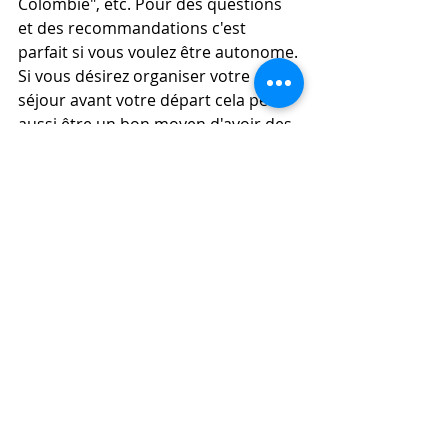
Colombie", etc. Pour des questions 
et des recommandations c'est 
parfait si vous voulez être autonome. 
Si vous désirez organiser votre 
séjour avant votre départ cela peut 
aussi être un bon moyen d'avoir des 
contacts de confiance.
	Sachez que pour l'Égypte, je 
peux vous accompagner dans 
l'organisation de votre séjour. 
Contactez-moi dans la rubrique 
contact ou directement sur 
centredurga@deborahharivel.fr
 ou 
en laissant un commentaire.